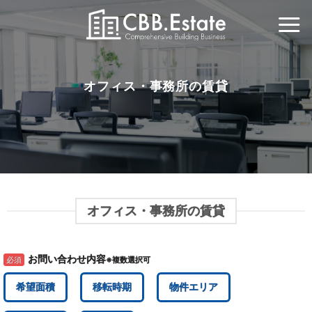
Skip
to
content
オフィス・事務所の賃貸
オフィス・事務所の賃貸
お問い合わせ内容
必須
※複数選択可
希望面積
移転時期
物件エリア